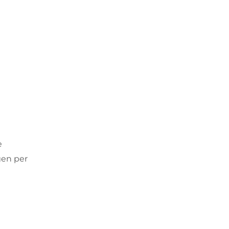
e
gen per