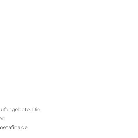
aufangebote. Die
den
metafina.de